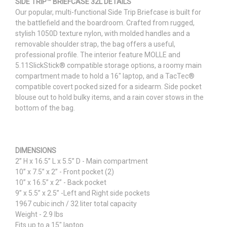
SIDE TRIP™ BRIEFCASE 32L DETAILS
Our popular, multi-functional Side Trip Briefcase is built for
the battlefield and the boardroom. Crafted from rugged,
stylish 1050D texture nylon, with molded handles and a
removable shoulder strap, the bag offers a useful,
professional profile. The interior feature MOLLE and
5.11SlickStick® compatible storage options, a roomy main
compartment made to hold a 16" laptop, and a TacTec®
compatible covert pocked sized for a sidearm. Side pocket
blouse out to hold bulky items, and a rain cover stows in the
bottom of the bag.
DIMENSIONS
2” H x 16.5” L x 5.5” D - Main compartment
10” x 7.5” x 2” - Front pocket (2)
10” x 16.5” x 2” - Back pocket
9” x 5.5” x 2.5” -Left and Right side pockets
1967 cubic inch / 32 liter total capacity
Weight - 2.9 lbs
Fits up to a 15" laptop