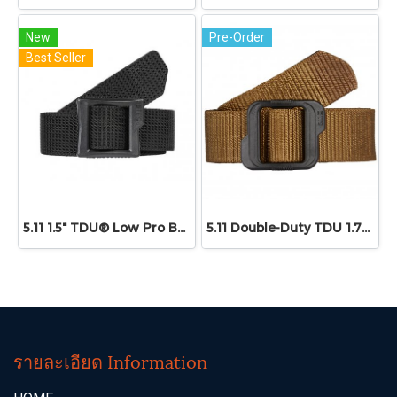
New
Pre-Order
Best Seller
5.11 1.5" TDU® Low Pro Belt
5.11 Double-Duty TDU 1.75" Belt
รายละเอียด Information