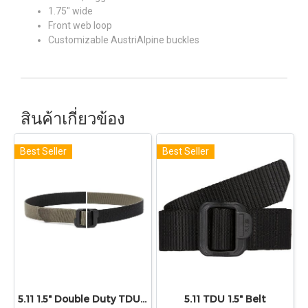
1.75" wide
Front web loop
Customizable AustriAlpine buckles
สินค้าเกี่ยวข้อง
Best Seller
Best Seller
5.11 1.5" Double Duty TDU® Belt
5.11 TDU 1.5" Belt