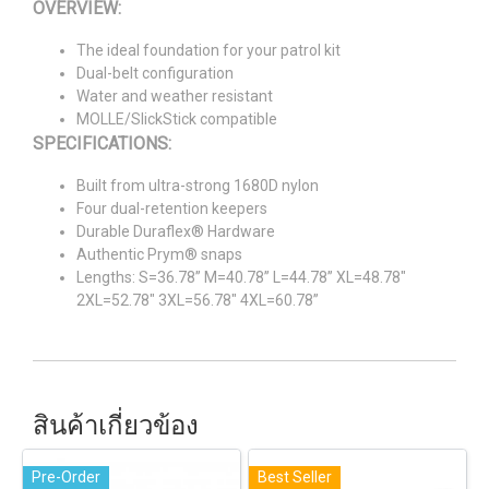
OVERVIEW:
The ideal foundation for your patrol kit
Dual-belt configuration
Water and weather resistant
MOLLE/SlickStick compatible
SPECIFICATIONS:
Built from ultra-strong 1680D nylon
Four dual-retention keepers
Durable Duraflex® Hardware
Authentic Prym® snaps
Lengths: S=36.78” M=40.78” L=44.78” XL=48.78"
2XL=52.78" 3XL=56.78" 4XL=60.78”
สินค้าเกี่ยวข้อง
Pre-Order
Best Seller