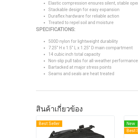
Elastic compression ensures silent, stable ope
Stackable design for easy expansion
Duraflex hardware for reliable action
Treated to repel soil and moisture
SPECIFICATIONS:
500D nylon for lightweight durability
7.25” H x 1.5” L x 1.25” D main compartment
14 cubic inch total capacity
Non-slip pull tabs for all-weather performance
Bartacked at major stress points
Seams and seals are heat treated
สินค้าเกี่ยวข้อง
Best Seller
New
Best 