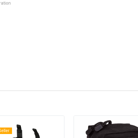
ration
Seller