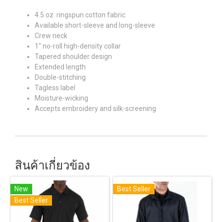
4.5 oz. ringspun cotton fabric
Available short-sleeve and long-sleeve
Crew neck
1" no-roll high-density collar
Tapered shoulder design
Extended length
Double-stitching
Tagless label
Moisture-wicking
Accepts embroidery and silk-screening
สินค้าเกี่ยวข้อง
New
Best Seller
Best Seller