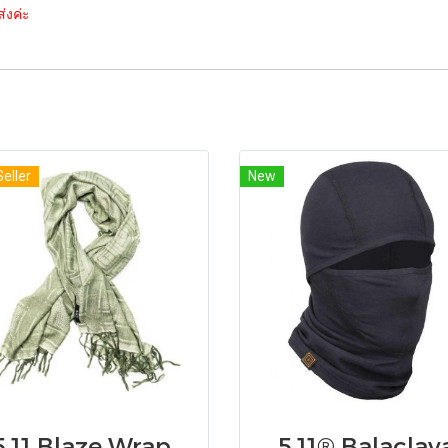
่งค่ะ
Seller
New
5.11 Blaze Wrap
5.11® Balaclav