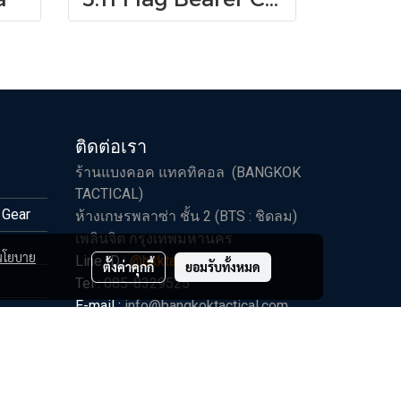
ติดต่อเรา
ร้านแบงคอค แทคทิคอล (BANGKOK
TACTICAL)
 Gear
ห้างเกษรพลาซ่า ชั้น 2 (BTS : ชิดลม)
เพลินจิต กรุงเทพมหานคร
นโยบาย
Line ID :
@bkktac
ตั้งค่าคุกกี้
ยอมรับทั้งหมด
Tel :
085-8329525
E-mail :
info@bangkoktactical.com