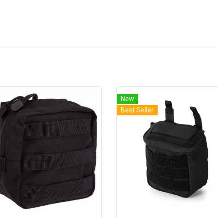
New
Best Seller