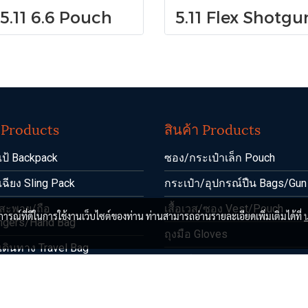
5.11 6.6 Pouch
า Products
สินค้า Products
เป้ Backpack
ซอง/กระเป๋าเล็ก Pouch
เฉียง Sling Pack
กระเป๋า/อุปกรณ์ปืน Bags/Gun
าสะพาย/ถือ
เสื้อเวส/ซอง Vest/Pouch
บการณ์ที่ดีในการใช้งานเว็บไซต์ของท่าน ท่านสามารถอ่านรายละเอียดเพิ่มเติมได้ที่
gers/Hand Bag
ถุงมือ Gloves
เดินทาง Travel Bag
กระเป๋าเงิน Wallet
 Pants/Shorts
มีด/ปากกา/เครื่องมือ
irts/Polo
Knifes/Pen/Tool