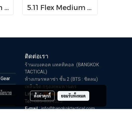
5.11 Flex Shotgun Ammo Pouch
5.11 Flex Medium GP Pouch
ติดต่อเรา
ร้านแบงคอค แทคทิคอล (BANGKOK
TACTICAL)
 Gear
ห้างเกษรพลาซ่า ชั้น 2 (BTS : ชิดลม)
เพลินจิต กรุงเทพมหานคร
นโยบาย
Line ID :
@bkktac
ตั้งค่าคุกกี้
ยอมรับทั้งหมด
Tel :
085-8329525
E-mail :
info@bangkoktactical.com