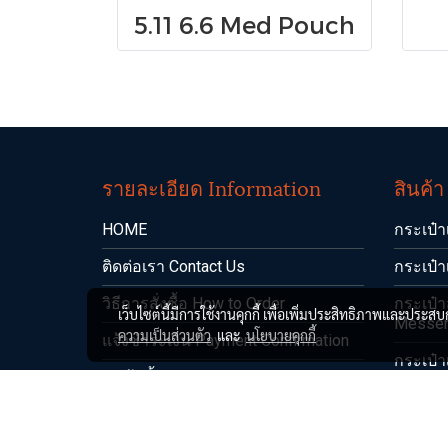
5.11 6.6 Med Pouch
รายละเอียด Information
สินค้
HOME
กระเป๋า
ติดต่อเรา Contact Us
กระเป๋า
วิธีการสั่งซื้อ How to Order
กระเป๋
เว็บไซต์นี้มีการใช้งานคุกกี้ เพื่อเพิ่มประสิทธิภาพและประส
Messen
ความเป็นส่วนตัว
และ
นโยบายคุกกี้
แจ้งชำระเงิน Payment Confirmation
กระเป๋า
สินค้าทั้งหมด All Products
กางเกง
+SALE ราคาพิเศษ+
เสื้อ Sh