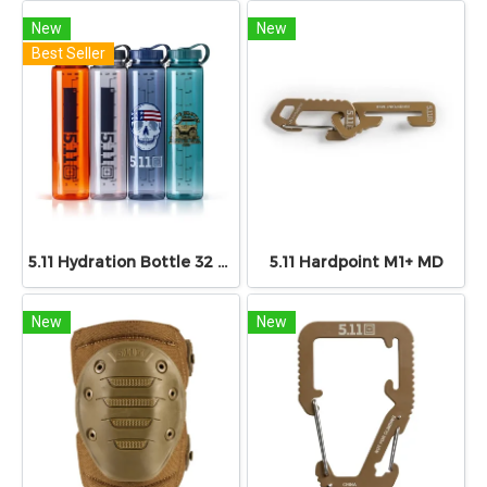
New
New
Best Seller
5.11 Hydration Bottle 32 Oz
5.11 Hardpoint M1+ MD
New
New