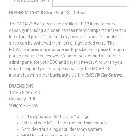
RUSH® MOAB™ 8 Sling Pack 13L Details
The MOAB™ 8 offers a slim profile with 13 liters of carry
capacity including a hidden concealment compartment with a
loop-faced panel for your sticky holster. Its single-shoulder
strap can be switched from left or right sided carry. The
MOAB features a hydration-ready pocket with pass-through
port, a fleece-lined eyewear/gadget pocket and an interior
admin panel for your EDC and daytrip needs. And when you
want to expand your storage capability, the MOAB™ 8
integrates with other backpacks via the
RUSH® Tier System
.
DIMENSIONS
16"H x 8"W x 7"D
Capacity - 13L
Weight - 2.4 lbs
5.11's signature CenterLine™ design
External web MOLLE on front and side panels
Ambidextrous sling shoulder strap system
MOLLE system on shoulder strap