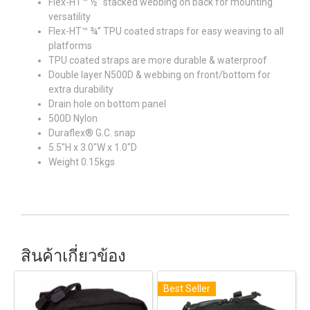
Flex-HT™ ½” stacked webbing on back for mounting
versatility
Flex-HT™ ¾” TPU coated straps for easy weaving to all
platforms
TPU coated straps are more durable & waterproof
Double layer N500D & webbing on front/bottom for
extra durability
Drain hole on bottom panel
500D Nylon
Duraflex® G.C. snap
5.5"H x 3.0"W x 1.0"D
Weight 0.15kgs
สินค้าเกี่ยวข้อง
Best Seller